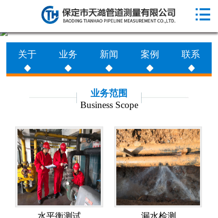

网站首页

走进天澔
关于
业务
新闻
案例
联系
业务范围
工程案例
业务范围
Business Scope
新闻动态
联系天澔
水平衡测试
漏水检测