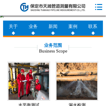

网站首页

走进天澔
关于
业务
新闻
案例
联系
业务范围
工程案例
业务范围
Business Scope
新闻动态
联系天澔
水平衡测试
漏水检测