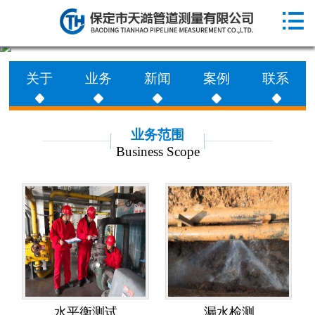

网站首页

走进天澔
关于
业务
新闻
案例
联系
业务范围
工程案例
业务范围
Business Scope
新闻动态
联系天澔
水平衡测试
漏水检测