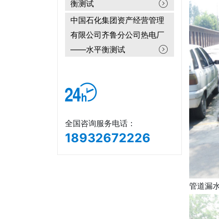
衡测试
中国石化集团资产经营管理
有限公司齐鲁分公司热电厂
——水平衡测试
全国咨询服务电话：
18932672226
管道漏