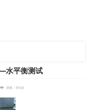
—水平衡测试
浏览：610次