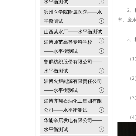
水平衡测试
2、根
滨州医学院附属医院——水
率、废
平衡测试
山西某水厂——水平衡测试
3、根
淄博师范高等专科学校
——水平衡测试
（1）
鲁群纺织股份有限公司——
水平衡测试
（2）
淄博火炬能源有限责任公司
——水平衡测试
（3）
淄博齐翔石油化工集团有限
公司——水平衡测试
（4）
华能辛店发电有限公司——
水平衡测试