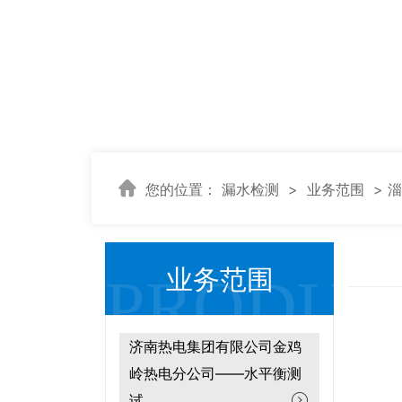
您的位置：
漏水检测
>
业务范围
> 
业务范围
济南热电集团有限公司金鸡
岭热电分公司——水平衡测
试