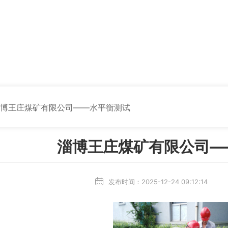
淄博王庄煤矿有限公司——水平衡测试
淄博王庄煤矿有限公司—
发布时间：2025-12-24 09:12:14