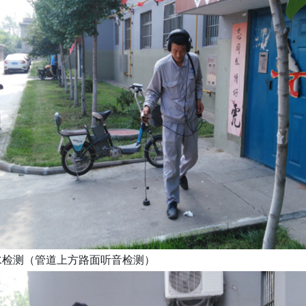
水检测（管道上方路面听音检测）