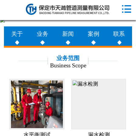

网站首页

走进天澔
关于
业务
新闻
案例
联系
业务范围
工程案例
业务范围
Business Scope
新闻动态
联系天澔
水平衡测试
漏水检测