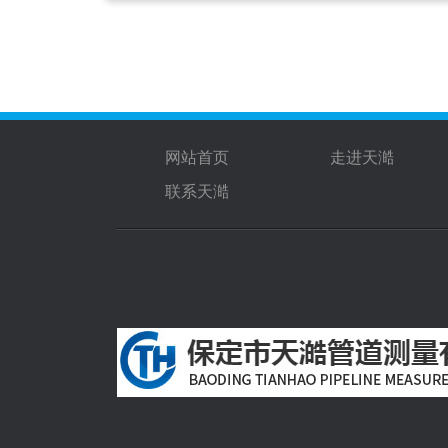
网站首页
走进天澔
联系天澔