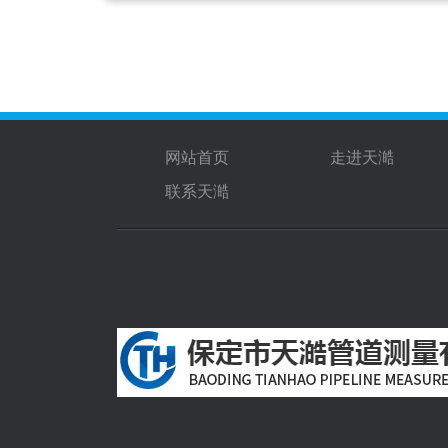
网站首页
走进天澔
联系天澔