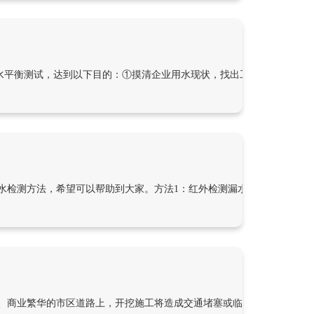
水平衡测试，达到以下目的：①摸清企业用水现状，找出工业用水水量之
水检测方法，希望可以帮助到大家。方法1：红外检测漏水点法红外热成
、商业繁华的市区道路上，开挖施工将造成交通堵塞或临近管线的损坏。