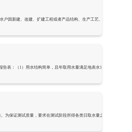
用水户因新建、改建、扩建工程或者产品结构、生产工艺、水处理及循环水
告表：（1）用水结构简单，且年取用水量满足地表水10万立方米以下
差。为保证测试质量，要求在测试阶段所得各类日取水量之和与同期单位