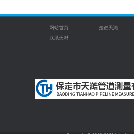
网站首页
走进天澔
联系天澔