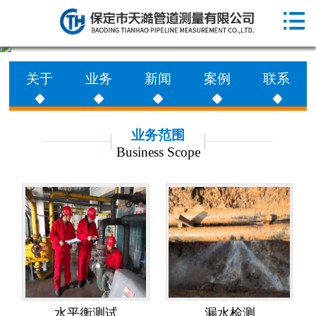

网站首页

走进天澔
关于
业务
新闻
案例
联系
业务范围
工程案例
业务范围
Business Scope
新闻动态
联系天澔
水平衡测试
漏水检测