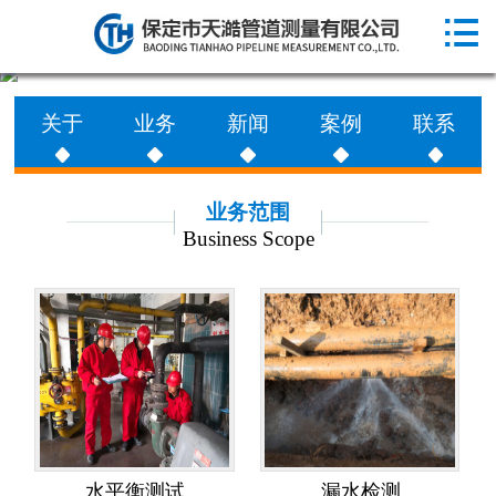

网站首页

走进天澔
关于
业务
新闻
案例
联系
业务范围
工程案例
业务范围
Business Scope
新闻动态
联系天澔
水平衡测试
漏水检测