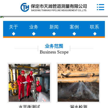

网站首页

走进天澔
关于
业务
新闻
案例
联系
业务范围
工程案例
业务范围
Business Scope
新闻动态
联系天澔
水平衡测试
漏水检测