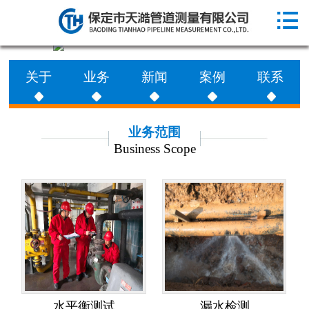

网站首页

走进天澔
关于
业务
新闻
案例
联系
业务范围
工程案例
业务范围
Business Scope
新闻动态
联系天澔
水平衡测试
漏水检测