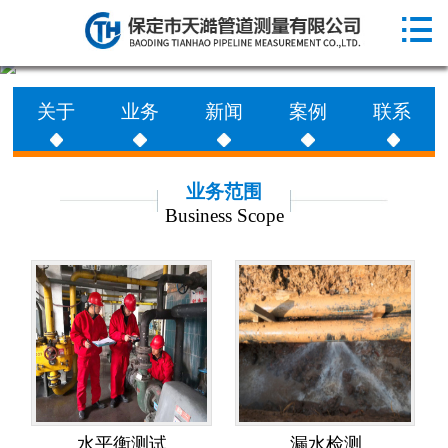

网站首页

走进天澔
关于
业务
新闻
案例
联系
业务范围
工程案例
业务范围
Business Scope
新闻动态
联系天澔
水平衡测试
漏水检测