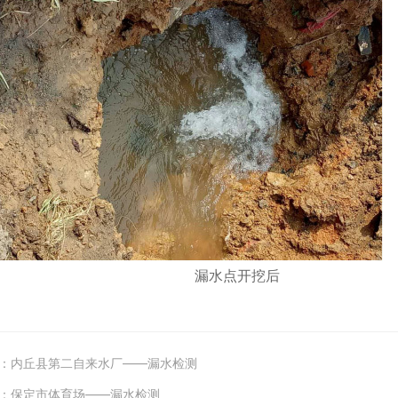
漏水点开挖后
：
内丘县第二自来水厂——漏水检测
：
保定市体育场——漏水检测