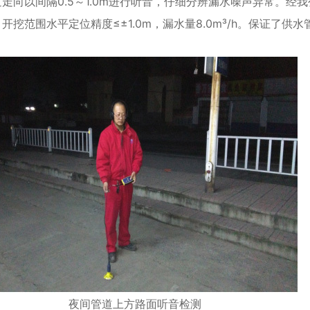
走向以间隔0.5～1.0m进行听音，仔细分辨漏水噪声异常。经
开挖范围水平定位精度≤±1.0m，漏水量8.0m³/h。保证了
管道上方路面听音检测