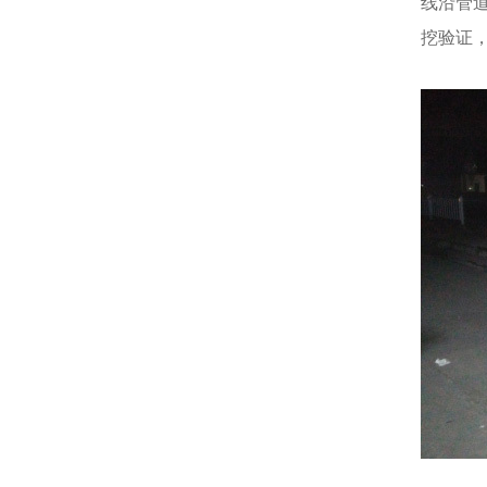
线沿管道
挖验证，
夜间