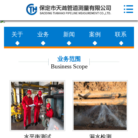

网站首页

走进天澔
关于
业务
新闻
案例
联系
业务范围
工程案例
业务范围
Business Scope
新闻动态
联系天澔
水平衡测试
漏水检测