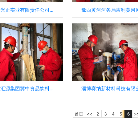
光正实业有限责任公司...
豫西黄河河务局吉利黄河河.
汇源集团冀中食品饮料...
淄博赛纳新材料科技有限公.
首页
<<
2
3
4
5
6
>