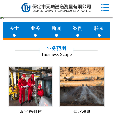

网站首页

走进天澔
关于
业务
新闻
案例
联系
业务范围
工程案例
业务范围
Business Scope
新闻动态
联系天澔
水平衡测试
漏水检测