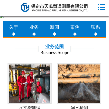

网站首页

走进天澔
关于
业务
新闻
案例
联系
业务范围
工程案例
业务范围
Business Scope
新闻动态
联系天澔
水平衡测试
漏水检测