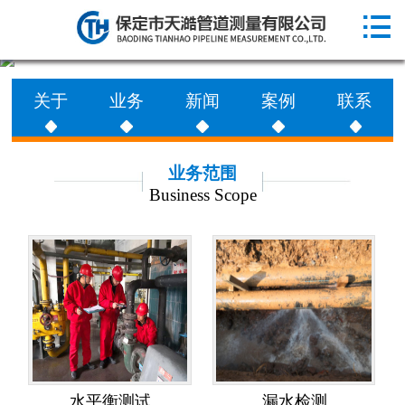

网站首页

走进天澔
关于
业务
新闻
案例
联系
业务范围
工程案例
业务范围
Business Scope
新闻动态
联系天澔
水平衡测试
漏水检测