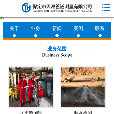

网站首页

走进天澔
关于
业务
新闻
案例
联系
业务范围
工程案例
业务范围
Business Scope
新闻动态
联系天澔
水平衡测试
漏水检测